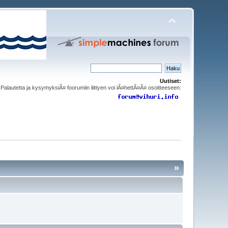
Uutiset:
Palautetta ja kysymyksiÃ¤ foorumiin liittyen voi lÃ¤hettÃ¤Ã¤ osoitteeseen:
»