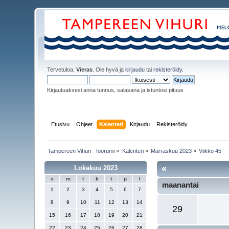
Tervetuloa,
Vieras
. Ole hyvä ja
kirjaudu
tai
rekisteröidy
.
Kirjautuaksesi anna tunnus, salasana ja istuntosi pituus
Etusivu
Ohjeet
Kalenteri
Kirjaudu
Rekisteröidy
Tampereen Vihuri - foorumi
»
Kalenteri
»
Marraskuu 2023
»
Viikko 45
«
Lokakuu 2023
s
m
t
k
t
p
l
maanantai
1
2
3
4
5
6
7
8
9
10
11
12
13
14
29
15
16
17
18
19
20
21
22
23
24
25
26
27
28