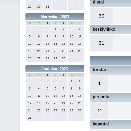
tiistai
29
30
31
30
Marraskuu 2023
s
m
t
k
t
p
l
keskiviikko
1
2
3
4
5
6
7
8
9
10
11
31
12
13
14
15
16
17
18
19
20
21
22
23
24
25
26
27
28
29
30
Joulukuu 2023
torstai
s
m
t
k
t
p
l
1
2
1
3
4
5
6
7
8
9
10
11
12
13
14
15
16
perjantai
17
18
19
20
21
22
23
2
24
25
26
27
28
29
30
31
lauantai