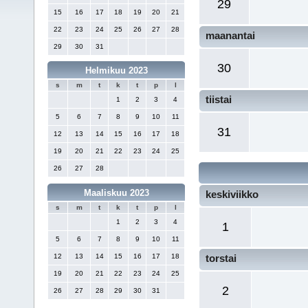
29
15
16
17
18
19
20
21
22
23
24
25
26
27
28
maanantai
29
30
31
30
Helmikuu 2023
s
m
t
k
t
p
l
tiistai
1
2
3
4
5
6
7
8
9
10
11
31
12
13
14
15
16
17
18
19
20
21
22
23
24
25
26
27
28
Maaliskuu 2023
keskiviikko
s
m
t
k
t
p
l
1
2
3
4
1
5
6
7
8
9
10
11
12
13
14
15
16
17
18
torstai
19
20
21
22
23
24
25
2
26
27
28
29
30
31