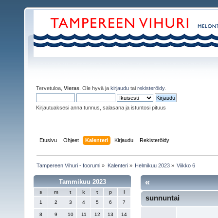
Tervetuloa,
Vieras
. Ole hyvä ja
kirjaudu
tai
rekisteröidy
.
Kirjautuaksesi anna tunnus, salasana ja istuntosi pituus
Etusivu
Ohjeet
Kalenteri
Kirjaudu
Rekisteröidy
Tampereen Vihuri - foorumi
»
Kalenteri
»
Helmikuu 2023
»
Viikko 6
«
Tammikuu 2023
s
m
t
k
t
p
l
sunnuntai
1
2
3
4
5
6
7
8
9
10
11
12
13
14