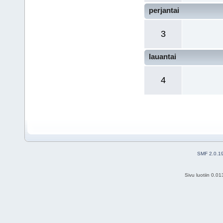
perjantai
3
lauantai
4
SMF 2.0.1
Sivu luotiin 0.0