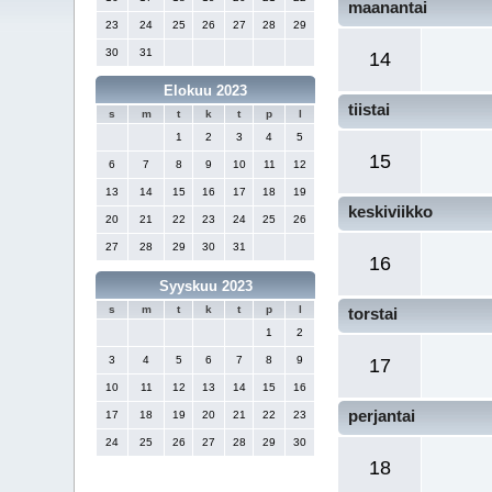
maanantai
23
24
25
26
27
28
29
30
31
14
Elokuu 2023
tiistai
s
m
t
k
t
p
l
1
2
3
4
5
15
6
7
8
9
10
11
12
13
14
15
16
17
18
19
keskiviikko
20
21
22
23
24
25
26
27
28
29
30
31
16
Syyskuu 2023
s
m
t
k
t
p
l
torstai
1
2
3
4
5
6
7
8
9
17
10
11
12
13
14
15
16
perjantai
17
18
19
20
21
22
23
24
25
26
27
28
29
30
18