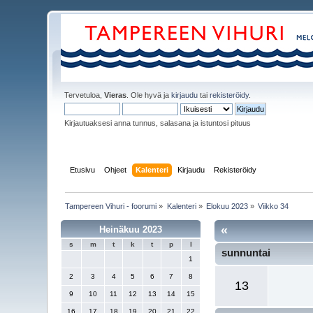
Tervetuloa,
Vieras
. Ole hyvä ja
kirjaudu
tai
rekisteröidy
.
Kirjautuaksesi anna tunnus, salasana ja istuntosi pituus
Etusivu
Ohjeet
Kalenteri
Kirjaudu
Rekisteröidy
Tampereen Vihuri - foorumi
»
Kalenteri
»
Elokuu 2023
»
Viikko 34
«
Heinäkuu 2023
s
m
t
k
t
p
l
sunnuntai
1
2
3
4
5
6
7
8
13
9
10
11
12
13
14
15
16
17
18
19
20
21
22