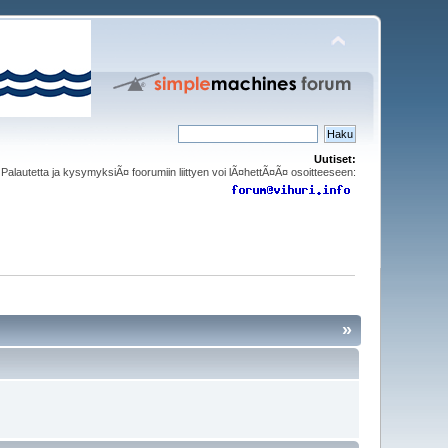
Uutiset:
Palautetta ja kysymyksiÃ¤ foorumiin liittyen voi lÃ¤hettÃ¤Ã¤ osoitteeseen:
»