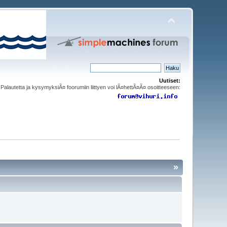
Uutiset:
Palautetta ja kysymyksiÃ¤ foorumiin liittyen voi lÃ¤hettÃ¤Ã¤ osoitteeseen:
»