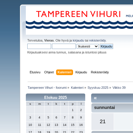
Tervetuloa,
Vieras
. Ole hyvä ja
kirjaudu
tai
rekisteröidy
.
Kirjautuaksesi anna tunnus, salasana ja istuntosi pituus
Etusivu
Ohjeet
Kalenteri
Kirjaudu
Rekisteröidy
Tampereen Vihuri - foorumi
»
Kalenteri
»
Syyskuu 2025
»
Viikko 39
«
Elokuu 2025
s
m
t
k
t
p
l
sunnuntai
1
2
3
4
5
6
7
8
9
21
10
11
12
13
14
15
16
17
18
19
20
21
22
23