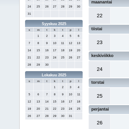
maanantai
24
25
26
27
28
29
30
31
22
Syyskuu 2025
tiistai
s
m
t
k
t
p
l
1
2
3
4
5
6
23
7
8
9
10
11
12
13
14
15
16
17
18
19
20
keskiviikko
21
22
23
24
25
26
27
28
29
30
24
Lokakuu 2025
s
m
t
k
t
p
l
torstai
1
2
3
4
5
6
7
8
9
10
11
25
12
13
14
15
16
17
18
perjantai
19
20
21
22
23
24
25
26
27
28
29
30
31
26