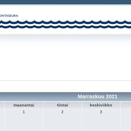
Marraskuu 2021
maanantai
tiistai
keskiviikko
1
2
3