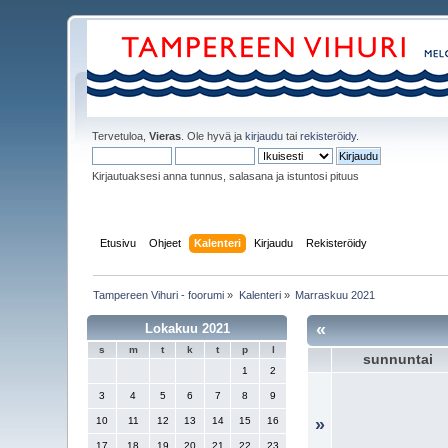
Tervetuloa,
Vieras
. Ole hyvä ja
kirjaudu
tai
rekisteröidy
.
Kirjautuaksesi anna tunnus, salasana ja istuntosi pituus
Etusivu
Ohjeet
Kalenteri
Kirjaudu
Rekisteröidy
Tampereen Vihuri - foorumi
»
Kalenteri
»
Marraskuu 2021
«
Lokakuu 2021
s
m
t
k
t
p
l
sunnuntai
1
2
3
4
5
6
7
8
9
10
11
12
13
14
15
16
»
17
18
19
20
21
22
23