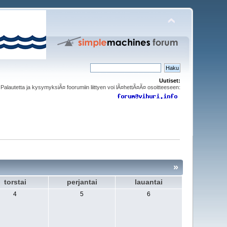
Uutiset:
Palautetta ja kysymyksiÃ¤ foorumiin liittyen voi lÃ¤hettÃ¤Ã¤ osoitteeseen:
»
torstai
perjantai
lauantai
4
5
6