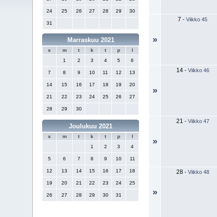
24
25
26
27
28
29
30
7
-
Viikko 45
31
»
Marraskuu 2021
s
m
t
k
t
p
l
1
2
3
4
5
6
14
-
Viikko 46
7
8
9
10
11
12
13
14
15
16
17
18
19
20
»
21
22
23
24
25
26
27
28
29
30
21
-
Viikko 47
Joulukuu 2021
s
m
t
k
t
p
l
»
1
2
3
4
5
6
7
8
9
10
11
12
13
14
15
16
17
18
28
-
Viikko 48
19
20
21
22
23
24
25
»
26
27
28
29
30
31