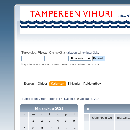
Tervetuloa,
Vieras
. Ole hyvä ja
kirjaudu
tai
rekisteröidy
.
Kirjautuaksesi anna tunnus, salasana ja istuntosi pituus
Etusivu
Ohjeet
Kalenteri
Kirjaudu
Rekisteröidy
Tampereen Vihuri - foorumi
»
Kalenteri
»
Joulukuu 2021
«
Marraskuu 2021
s
m
t
k
t
p
l
sunnuntai
maana
1
2
3
4
5
6
7
8
9
10
11
12
13