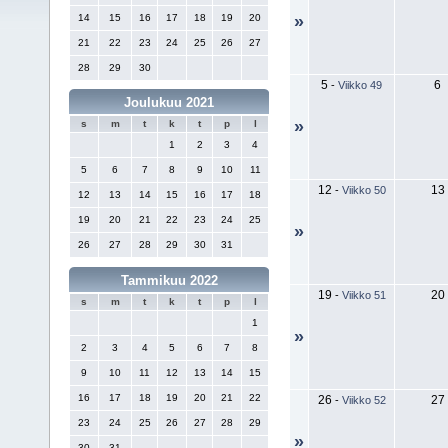
14
15
16
17
18
19
20
»
21
22
23
24
25
26
27
28
29
30
5
6
-
Viikko 49
Joulukuu 2021
»
s
m
t
k
t
p
l
1
2
3
4
5
6
7
8
9
10
11
12
13
-
Viikko 50
12
13
14
15
16
17
18
19
20
21
22
23
24
25
»
26
27
28
29
30
31
Tammikuu 2022
19
20
-
Viikko 51
s
m
t
k
t
p
l
1
»
2
3
4
5
6
7
8
9
10
11
12
13
14
15
16
17
18
19
20
21
22
26
27
-
Viikko 52
23
24
25
26
27
28
29
»
30
31