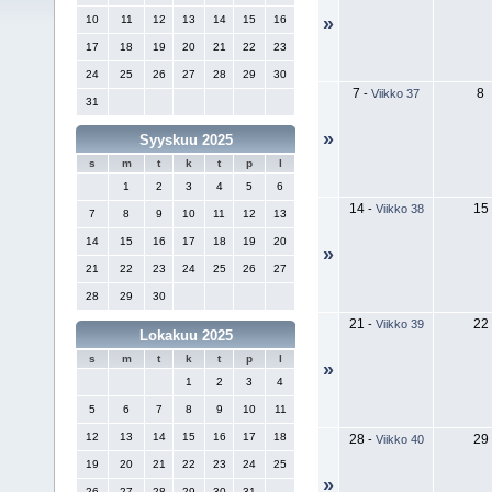
10
11
12
13
14
15
16
»
17
18
19
20
21
22
23
24
25
26
27
28
29
30
7
8
-
Viikko 37
31
»
Syyskuu 2025
s
m
t
k
t
p
l
1
2
3
4
5
6
14
15
-
Viikko 38
7
8
9
10
11
12
13
14
15
16
17
18
19
20
»
21
22
23
24
25
26
27
28
29
30
21
22
-
Viikko 39
Lokakuu 2025
s
m
t
k
t
p
l
»
1
2
3
4
5
6
7
8
9
10
11
12
13
14
15
16
17
18
28
29
-
Viikko 40
19
20
21
22
23
24
25
»
26
27
28
29
30
31