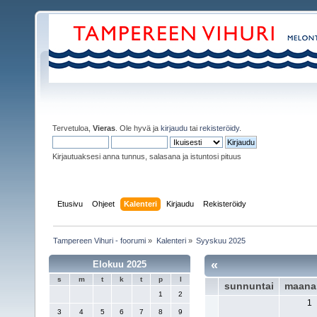
Tervetuloa,
Vieras
. Ole hyvä ja
kirjaudu
tai
rekisteröidy
.
Kirjautuaksesi anna tunnus, salasana ja istuntosi pituus
Etusivu
Ohjeet
Kalenteri
Kirjaudu
Rekisteröidy
Tampereen Vihuri - foorumi
»
Kalenteri
»
Syyskuu 2025
«
Elokuu 2025
s
m
t
k
t
p
l
sunnuntai
maana
1
2
1
3
4
5
6
7
8
9