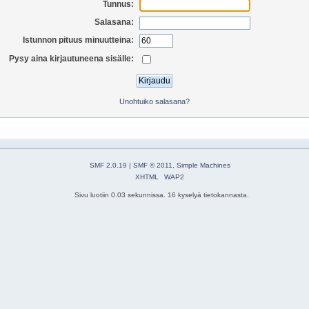
Tunnus:
Salasana:
Istunnon pituus minuutteina:
Pysy aina kirjautuneena sisälle:
Unohtuiko salasana?
SMF 2.0.19
|
SMF © 2011
,
Simple Machines
XHTML
WAP2
Sivu luotiin 0.03 sekunnissa. 16 kyselyä tietokannasta.