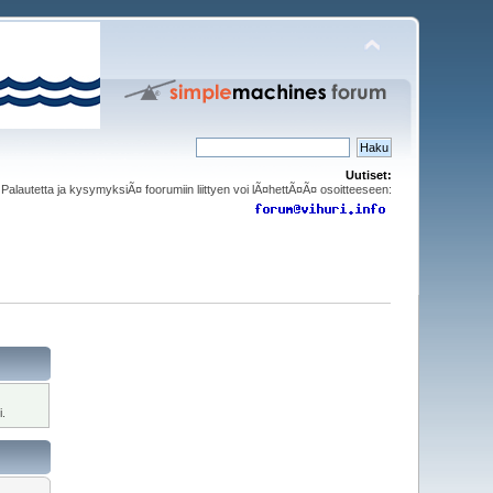
Uutiset:
Palautetta ja kysymyksiÃ¤ foorumiin liittyen voi lÃ¤hettÃ¤Ã¤ osoitteeseen:
i.