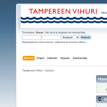
Tervetuloa,
Vieras
. Ole hyvä ja
kirjaudu
tai
rekisteröidy
.
Kirjautuaksesi anna tunnus, salasana ja istuntosi pituus
Etusivu
Ohjeet
Kalenteri
Kirjaudu
Rekisteröidy
Tampereen Vihuri - foorumi
Huo
O
K