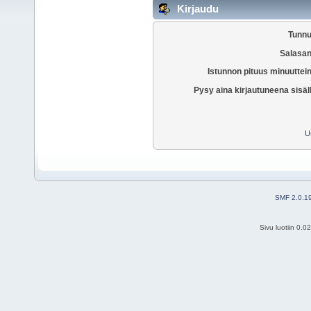
Kirjaudu
Tunnu
Salasan
Istunnon pituus minuuttei
Pysy aina kirjautuneena sisäl
U
SMF 2.0.1
Sivu luotiin 0.0