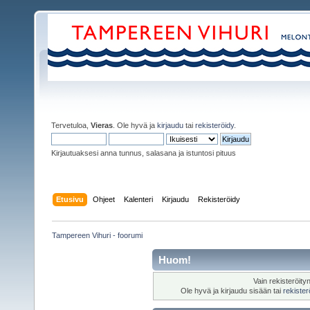
Tervetuloa,
Vieras
. Ole hyvä ja
kirjaudu
tai
rekisteröidy
.
Kirjautuaksesi anna tunnus, salasana ja istuntosi pituus
Etusivu
Ohjeet
Kalenteri
Kirjaudu
Rekisteröidy
Tampereen Vihuri - foorumi
Huom!
Vain rekisteröity
Ole hyvä ja kirjaudu sisään tai
rekister