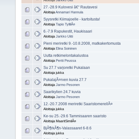
Aloittaja
Jarkko Uitti
27.-28.9 Kulovesi â€“ Rautavesi
Aloittaja
Annamari Hannula
Syysretki Kiimajoelle - kartoitusta!
Aloittaja
Tapio TyllilÃ¤
6.-7.9 Rapukestit, Haukisaari
Aloittaja
Jarkko Uitti
Pieni meriretki 9.-10.8.2008, matkakertomusta
Aloittaja
Elina Soininen
Uutta retkimelontakalustoa
Aloittaja
Pertti Peussa
Su 27.7 varjoretki Pukalaan
Aloittaja jukka
PukalajÃ¤rven kuvia 27.7
Aloittaja
Jarmo Pesonen
Saarikylien 24.7 kuvia
Aloittaja
Jarmo Pesonen
12.-20.7.2008 meriretki SaaristomerellÃ¤
Aloittaja jukka
Ke-su 25.-29.6 Tammisaaren saaristo
Aloittaja MaaritSimilÃ¤
BjÃ¶rkÃ¶n-Valassaaret 6-8.6
Aloittaja jukka