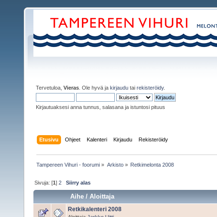
Tervetuloa,
Vieras
. Ole hyvä ja
kirjaudu
tai
rekisteröidy
.
Kirjautuaksesi anna tunnus, salasana ja istuntosi pituus
Etusivu
Ohjeet
Kalenteri
Kirjaudu
Rekisteröidy
Tampereen Vihuri - foorumi
»
Arkisto
»
Retkimelonta 2008
Sivuja: [
1
]
2
Siirry alas
Aihe
/
Aloittaja
Retkikalenteri 2008