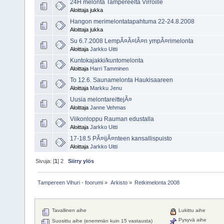
24H melonta Tampereelta Virroille
Aloittaja jukka
Hangon merimelontatapahtuma 22-24.8.2008
Aloittaja jukka
Su 6.7.2008 LempÃ¤Ã¤lÃ¤n ympÃ¤rimelonta
Aloittaja
Jarkko Uitti
Kuntokajakki/kuntomelonta
Aloittaja
Harri Tamminen
To 12.6. Saunamelonta Haukisaareen
Aloittaja
Markku Jenu
Uusia melontareittejÃ¤
Aloittaja
Janne Vehmas
Viikonloppu Rauman edustalla
Aloittaja
Jarkko Uitti
17-18.5 PÃ¤ijÃ¤nteen kansallispuisto
Aloittaja
Jarkko Uitti
Sivuja: [
1
]
2
Siirry ylös
Tampereen Vihuri - foorumi
»
Arkisto
»
Retkimelonta 2008
Tavallinen aihe
Lukittu aihe
Pysyvä aihe
Suosittu aihe (enemmän kuin 15 vastausta)