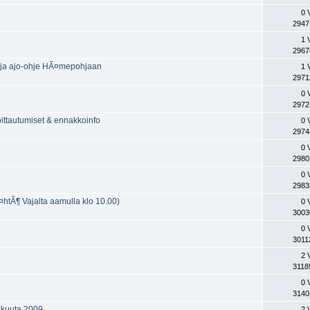
0 
2947
1 
2967
ta ja ajo-ohje HÃ¤mepohjaan
1 
2971
0 
2972
oittautumiset & ennakkoinfo
0 
2974
0 
2980
0 
2983
¤htÃ¶ Vajalta aamulla klo 10.00)
0 
3003
0 
3011
2 
3118
0 
3140
yskuuta 2009
2 