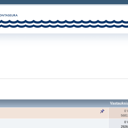
Vastauksi
0 
5681
0 
2926