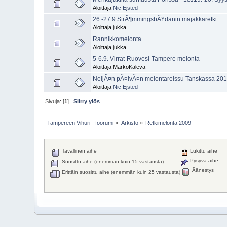
Aloittaja
Nic Ejsted
26.-27.9 StrÃ¶mmingsbÃ¥danin majakkaretki
Aloittaja jukka
Rannikkomelonta
Aloittaja jukka
5-6.9. Virrat-Ruovesi-Tampere melonta
Aloittaja MarkoKaleva
NeljÃ¤n pÃ¤ivÃ¤n melontareissu Tanskassa 20
Aloittaja
Nic Ejsted
Sivuja: [
1
]
Siirry ylös
Tampereen Vihuri - foorumi
»
Arkisto
»
Retkimelonta 2009
Tavallinen aihe
Lukittu aihe
Pysyvä aihe
Suosittu aihe (enemmän kuin 15 vastausta)
Äänestys
Erittäin suosittu aihe (enemmän kuin 25 vastausta)