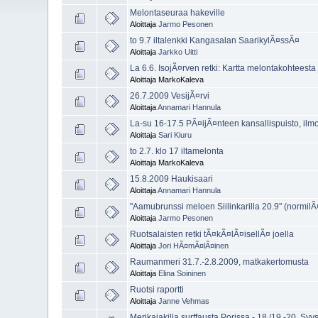
Melontaseuraa hakeville
Aloittaja
Jarmo Pesonen
to 9.7 iltalenkki Kangasalan SaarikylÃ¤ssÃ¤
Aloittaja
Jarkko Uitti
La 6.6. IsojÃ¤rven retki: Kartta melontakohtees
Aloittaja MarkoKaleva
26.7.2009 VesijÃ¤rvi
Aloittaja
Annamari Hannula
La-su 16-17.5 PÃ¤ijÃ¤nteen kansallispuisto, ilm
Aloittaja
Sari Kiuru
to 2.7. klo 17 iltamelonta
Aloittaja MarkoKaleva
15.8.2009 Haukisaari
Aloittaja
Annamari Hannula
"Aamubrunssi meloen Siilinkarilla 20.9" (normilÃ
Aloittaja
Jarmo Pesonen
Ruotsalaisten retki tÃ¤kÃ¤lÃ¤isellÃ¤ joella
Aloittaja
Jori HÃ¤mÃ¤lÃ¤inen
Raumanmeri 31.7.-2.8.2009, matkakertomusta
Aloittaja
Elina Soininen
Ruotsi raportti
Aloittaja
Janne Vehmas
Merikajakilla surffausta Porissa - 18./19.-20. Sy