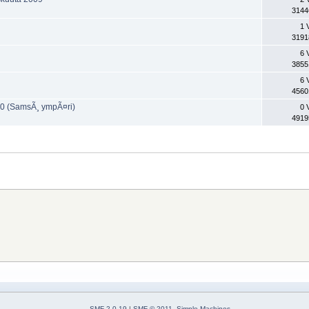
3144
1 
3191
6 
3855
6 
4560
10 (SamsÃ¸ ympÃ¤ri)
0 
4919
SMF 2.0.19
|
SMF © 2011
,
Simple Machines