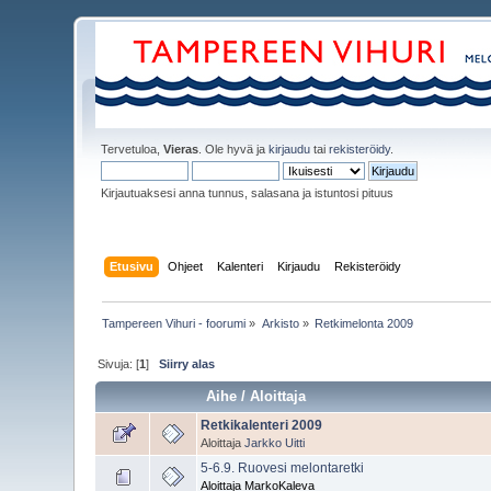
Tervetuloa,
Vieras
. Ole hyvä ja
kirjaudu
tai
rekisteröidy
.
Kirjautuaksesi anna tunnus, salasana ja istuntosi pituus
Etusivu
Ohjeet
Kalenteri
Kirjaudu
Rekisteröidy
Tampereen Vihuri - foorumi
»
Arkisto
»
Retkimelonta 2009
Sivuja: [
1
]
Siirry alas
Aihe
/
Aloittaja
Retkikalenteri 2009
Aloittaja
Jarkko Uitti
5-6.9. Ruovesi melontaretki
Aloittaja MarkoKaleva