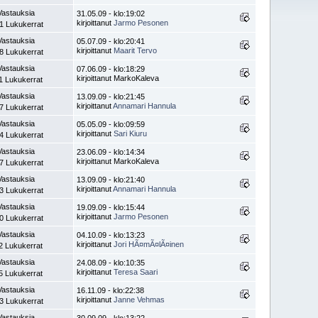
Vastauksia
31.05.09 - klo:19:02
kirjoittanut
Jarmo Pesonen
1 Lukukerrat
Vastauksia
05.07.09 - klo:20:41
kirjoittanut
Maarit Tervo
8 Lukukerrat
Vastauksia
07.06.09 - klo:18:29
kirjoittanut MarkoKaleva
1 Lukukerrat
Vastauksia
13.09.09 - klo:21:45
kirjoittanut
Annamari Hannula
7 Lukukerrat
Vastauksia
05.05.09 - klo:09:59
kirjoittanut
Sari Kiuru
4 Lukukerrat
Vastauksia
23.06.09 - klo:14:34
kirjoittanut MarkoKaleva
7 Lukukerrat
Vastauksia
13.09.09 - klo:21:40
kirjoittanut
Annamari Hannula
3 Lukukerrat
Vastauksia
19.09.09 - klo:15:44
kirjoittanut
Jarmo Pesonen
0 Lukukerrat
Vastauksia
04.10.09 - klo:13:23
kirjoittanut
Jori HÃ¤mÃ¤lÃ¤inen
2 Lukukerrat
Vastauksia
24.08.09 - klo:10:35
kirjoittanut
Teresa Saari
5 Lukukerrat
Vastauksia
16.11.09 - klo:22:38
kirjoittanut
Janne Vehmas
3 Lukukerrat
Vastauksia
30.09.09 - klo:13:22