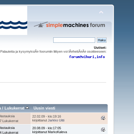
Uutiset:
Palautetta ja kysymyksiÃ¤ foorumiin liittyen voi lÃ¤hettÃ¤Ã¤ osoitteeseen:
a
/
Lukukerrat
Uusin viesti
Vastauksia
22.02.09 - klo:19:16
kirjoittanut
Jarkko Uitti
7 Lukukerrat
Vastauksia
20.08.09 - klo:17:05
kirjoittanut MarkoKaleva
4 Lukukerrat