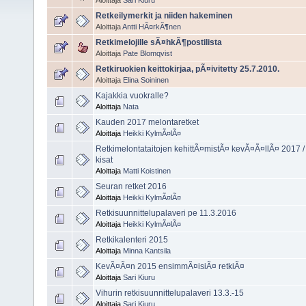
Aloittaja
Sari Kiuru
Retkeilymerkit ja niiden hakeminen
Aloittaja
Antti HÃ¤rkÃ¶nen
Retkimelojille sÃ¤hkÃ¶postilista
Aloittaja
Pate Blomqvist
Retkiruokien keittokirjaa, pÃ¤ivitetty 25.7.2010.
Aloittaja
Elina Soininen
Kajakkia vuokralle?
Aloittaja
Nata
Kauden 2017 melontaretket
Aloittaja
Heikki KylmÃ¤lÃ¤
Retkimelontataitojen kehittÃ¤mistÃ¤ kevÃ¤Ã¤llÃ¤ 2017
kisat
Aloittaja
Matti Koistinen
Seuran retket 2016
Aloittaja
Heikki KylmÃ¤lÃ¤
Retkisuunnittelupalaveri pe 11.3.2016
Aloittaja
Heikki KylmÃ¤lÃ¤
Retkikalenteri 2015
Aloittaja
Minna Kantsila
KevÃ¤Ã¤n 2015 ensimmÃ¤isiÃ¤ retkiÃ¤
Aloittaja
Sari Kiuru
Vihurin retkisuunnittelupalaveri 13.3.-15
Aloittaja
Sari Kiuru