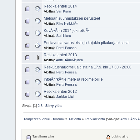
Retkikalenteri 2014
Aloittaja
Sari Kiuru
Melojan suunnistuksen perusteet
Aloittaja
Riku HeikkilÃ¤
KevÃ¤Ã¤n 2014 jokiretkiÃ¤
Aloittaja
Sari Kiuru
Ensiavusta, varusteista ja kajakin pikakorjauksesta
Aloittaja
Pertti Peussa
Retkikalenteri 2013
Aloittaja
Antti HÃ¤rkÃ¶nen
Reskutusharjoittelua tiistaina 17.9. klo 17:30 - 20:00
Aloittaja
Pertti Peussa
InfojÃ¤rkÃ¤le meri- ja retkimelojille
Aloittaja
Pertti Peussa
Retkikalenteri 2012
Aloittaja
Jarkko Uitti
Sivuja: [
1
]
2
3
Siirry ylös
Tampereen Vihuri - foorumi
»
Melonta
»
Retkimelonta
(Valvojat:
Antti HÃ¤rk
Tavallinen aihe
Lukittu aihe