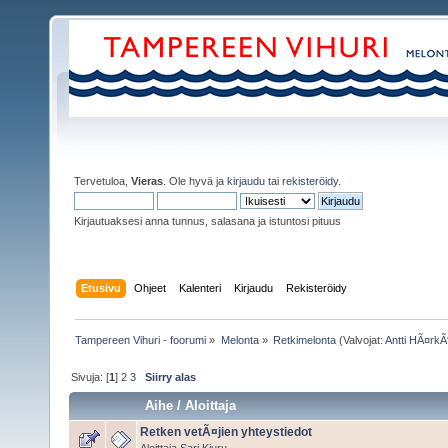
Tervetuloa,
Vieras
. Ole hyvä ja
kirjaudu
tai
rekisteröidy
.
Kirjautuaksesi anna tunnus, salasana ja istuntosi pituus
Etusivu
Ohjeet
Kalenteri
Kirjaudu
Rekisteröidy
Tampereen Vihuri - foorumi
»
Melonta
»
Retkimelonta
(Valvojat:
Antti HÃ¤rk
Sivuja: [
1
]
2
3
Siirry alas
Aihe
/
Aloittaja
Retken vetÃ¤jien yhteystiedot