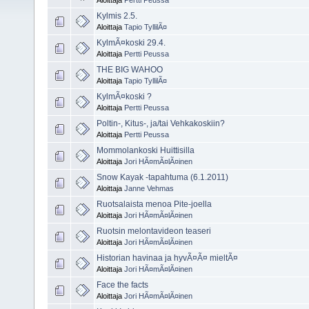
Aloittaja
Pertti Peussa
Kylmis 2.5.
Aloittaja
Tapio TyllilÃ¤
KylmÃ¤koski 29.4.
Aloittaja
Pertti Peussa
THE BIG WAHOO
Aloittaja
Tapio TyllilÃ¤
KylmÃ¤koski ?
Aloittaja
Pertti Peussa
Poltin-, Kitus-, ja/tai Vehkakoskiin?
Aloittaja
Pertti Peussa
Mommolankoski Huittisilla
Aloittaja
Jori HÃ¤mÃ¤lÃ¤inen
Snow Kayak -tapahtuma (6.1.2011)
Aloittaja
Janne Vehmas
Ruotsalaista menoa Pite-joella
Aloittaja
Jori HÃ¤mÃ¤lÃ¤inen
Ruotsin melontavideon teaseri
Aloittaja
Jori HÃ¤mÃ¤lÃ¤inen
Historian havinaa ja hyvÃ¤Ã¤ mieltÃ¤
Aloittaja
Jori HÃ¤mÃ¤lÃ¤inen
Face the facts
Aloittaja
Jori HÃ¤mÃ¤lÃ¤inen