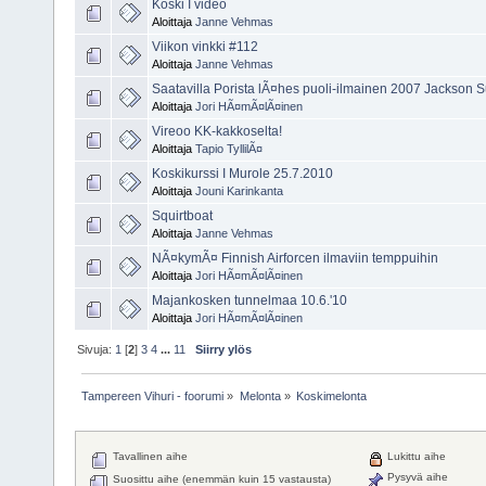
Koski I video
Aloittaja
Janne Vehmas
Viikon vinkki #112
Aloittaja
Janne Vehmas
Saatavilla Porista lÃ¤hes puoli-ilmainen 2007 Jackson S
Aloittaja
Jori HÃ¤mÃ¤lÃ¤inen
Vireoo KK-kakkoselta!
Aloittaja
Tapio TyllilÃ¤
Koskikurssi I Murole 25.7.2010
Aloittaja
Jouni Karinkanta
Squirtboat
Aloittaja
Janne Vehmas
NÃ¤kymÃ¤ Finnish Airforcen ilmaviin temppuihin
Aloittaja
Jori HÃ¤mÃ¤lÃ¤inen
Majankosken tunnelmaa 10.6.'10
Aloittaja
Jori HÃ¤mÃ¤lÃ¤inen
Sivuja:
1
[
2
]
3
4
...
11
Siirry ylös
Tampereen Vihuri - foorumi
»
Melonta
»
Koskimelonta
Tavallinen aihe
Lukittu aihe
Pysyvä aihe
Suosittu aihe (enemmän kuin 15 vastausta)