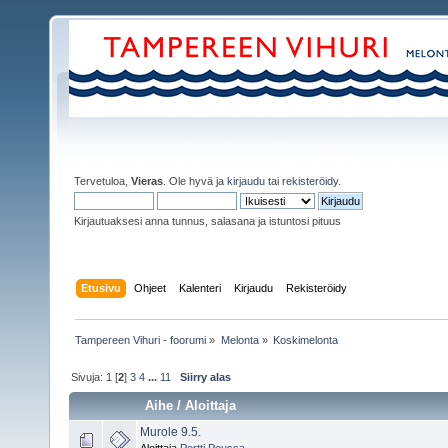
Tervetuloa,
Vieras
. Ole hyvä ja
kirjaudu
tai
rekisteröidy
.
Kirjautuaksesi anna tunnus, salasana ja istuntosi pituus
Etusivu
Ohjeet
Kalenteri
Kirjaudu
Rekisteröidy
Tampereen Vihuri - foorumi
»
Melonta
»
Koskimelonta
Sivuja:
1
[
2
]
3
4
...
11
Siirry alas
Aihe
/
Aloittaja
Murole 9.5.