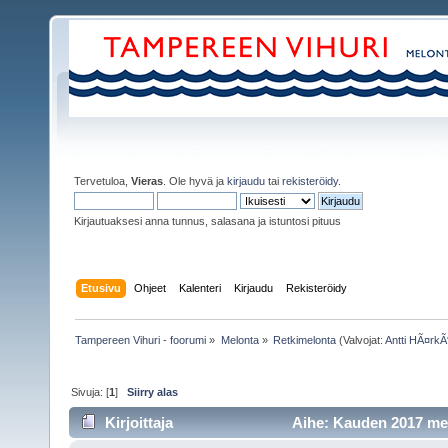
Tervetuloa,
Vieras
. Ole hyvä ja
kirjaudu
tai
rekisteröidy
.
Kirjautuaksesi anna tunnus, salasana ja istuntosi pituus
Etusivu
Ohjeet
Kalenteri
Kirjaudu
Rekisteröidy
Tampereen Vihuri - foorumi
»
Melonta
»
Retkimelonta
(Valvojat:
Antti HÃ¤rk
Sivuja: [
1
]
Siirry alas
Kirjoittaja
Aihe: Kauden 2017 mel