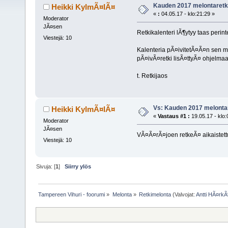
Kauden 2017 melontaretk
Heikki KylmÃ¤lÃ¤
«
:
04.05.17 - klo:21:29 »
Moderator
JÃ¤sen
Retkikalenteri lÃ¶ytyy taas perin
Viestejä: 10
Kalenteria pÃ¤ivitetÃ¤Ã¤n sen m
pÃ¤ivÃ¤retki lisÃ¤ttyÃ¤ ohjelmaa
t. Retkijaos
Vs: Kauden 2017 melonta
Heikki KylmÃ¤lÃ¤
«
Vastaus #1 :
19.05.17 - klo:
Moderator
JÃ¤sen
VÃ¤Ã¤rÃ¤joen retkeÃ¤ aikaistettu 
Viestejä: 10
Sivuja: [
1
]
Siirry ylös
Tampereen Vihuri - foorumi
»
Melonta
»
Retkimelonta
(Valvojat:
Antti HÃ¤rk