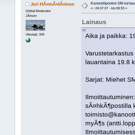
Kanoottipoolon SM-turnau
Jori HÃ¤mÃ¤lÃ¤inen
«
:
04.07.07 - klo:09:55 »
Global Moderator
JÃ¤sen
Lainaus
Aika ja paikka: 1
Viestejä: 349
Varustetarkastus 
lauantaina 19.8 k
Sarjat: Miehet SM
Ilmoittautuminen
sÃ¤hkÃ¶postilla k
toimisto@kanootti
myÃ¶s (antti.lopp
Ilmoittautumisess