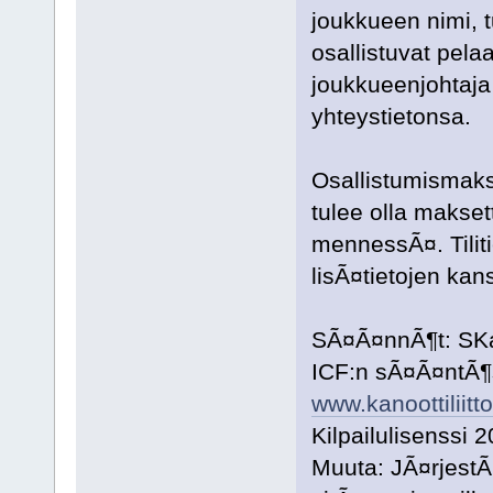
joukkueen nimi, 
osallistuvat pela
joukkueenjohtaja
yhteystietonsa.
Osallistumismaks
tulee olla makse
mennessÃ¤. Tilit
lisÃ¤tietojen kan
SÃ¤Ã¤nnÃ¶t: SKa
ICF:n sÃ¤Ã¤ntÃ¶
www.kanoottiliitto.
Kilpailulisenssi 
Muuta: JÃ¤rjestÃ