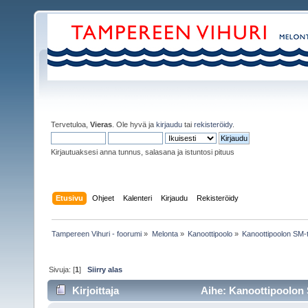
Tervetuloa,
Vieras
. Ole hyvä ja
kirjaudu
tai
rekisteröidy
.
Kirjautuaksesi anna tunnus, salasana ja istuntosi pituus
Etusivu
Ohjeet
Kalenteri
Kirjaudu
Rekisteröidy
Tampereen Vihuri - foorumi
»
Melonta
»
Kanoottipoolo
»
Kanoottipoolon SM-
Sivuja: [
1
]
Siirry alas
Kirjoittaja
Aihe: Kanoottipoolon 