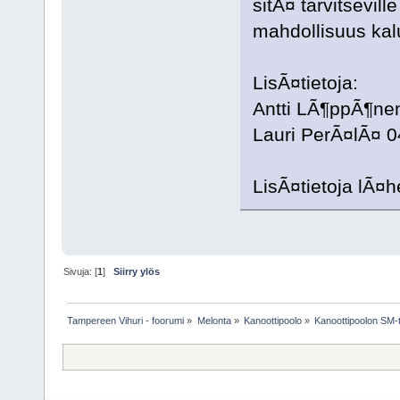
sitÃ¤ tarvitsevill
mahdollisuus kalu
LisÃ¤tietoja:
Antti LÃ¶ppÃ¶ne
Lauri PerÃ¤lÃ¤ 
LisÃ¤tietoja lÃ¤h
Sivuja: [
1
]
Siirry ylös
Tampereen Vihuri - foorumi
»
Melonta
»
Kanoottipoolo
»
Kanoottipoolon SM-