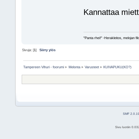
Kannattaa miett
"Panta rhei!" -Herakleitos, melojan fil
Sivuja: [
1
]
Siirry ylös
Tampereen Vihuri - foorumi
»
Melonta
»
Varusteet
»
KUIVAPUKU(KO?)
SMF 2.0.1
Sivu luotiin 0.0