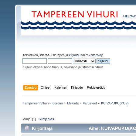
Tervetuloa,
Vieras
. Ole hyvä ja
kirjaudu
tai
rekisteröidy
.
Kirjautuaksesi anna tunnus, salasana ja istuntosi pituus
Etusivu
Ohjeet
Kalenteri
Kirjaudu
Rekisteröidy
Tampereen Vihuri - foorumi
»
Melonta
»
Varusteet
»
KUIVAPUKU(KO?)
Sivuja: [
1
]
Siirry alas
Kirjoittaja
Aihe: KUIVAPUKU(KO?)