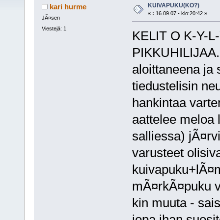
KUIVAPUKU(KO?)
kari hurme
«
:
16.09.07 - klo:20:42 »
JÃ¤sen
Viestejä: 1
KELIT O K-Y-L
PIKKUHILIJAA.
aloittaneena ja
tiedustelisin n
hankintaa varte
aattelee meloa 
salliessa) jÃ¤r
varusteet olisi
kuivapuku+lÃ¤m
mÃ¤rkÃ¤puku va
kin muuta - sai
jopa ihan suosi