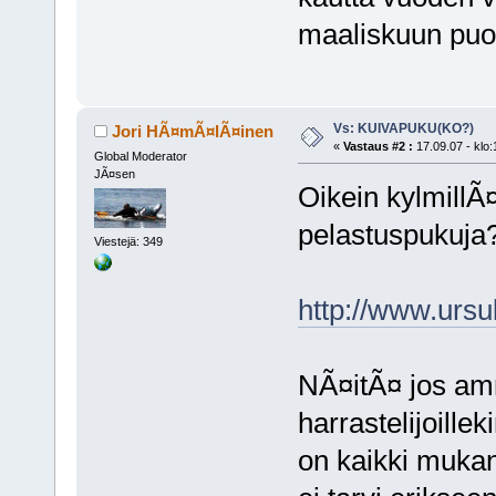
maaliskuun puol
Vs: KUIVAPUKU(KO?)
Jori HÃ¤mÃ¤lÃ¤inen
«
Vastaus #2 :
17.09.07 - klo:
Global Moderator
JÃ¤sen
Oikein kylmill
pelastuspukuja
Viestejä: 349
http://www.ursu
NÃ¤itÃ¤ jos amm
harrastelijoill
on kaikki mukan