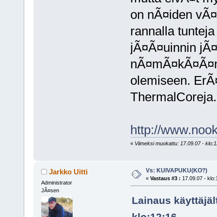
on nÃ¤iden vÃ¤l
rannalla tunteja
jÃ¤Ã¤uinnin jÃ¤
nÃ¤mÃ¤kÃ¤Ã¤n e
olemiseen. ErÃ
ThermalCoreja.
http://www.no
«
Viimeksi muokattu: 17.09.07 - klo:1
Vs: KUIVAPUKU(KO?)
Jarkko Uitti
«
Vastaus #3 :
17.09.07 - klo:
Administrator
JÃ¤sen
Lainaus käyttäjäl
klo:12:16