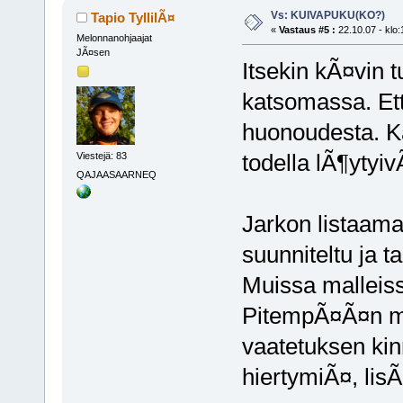
Vs: KUIVAPUKU(KO?)
Tapio TyllilÃ¤
«
Vastaus #5 :
22.10.07 - klo:
Melonnanohjaajat
JÃ¤sen
Itsekin kÃ¤vin t
katsomassa. Ett
huonoudesta. Ka
todella lÃ¶ytyi
Viestejä: 83
QAJAASAARNEQ
Jarkon listaama 
suunniteltu ja 
Muissa malleiss
PitempÃ¤Ã¤n me
vaatetuksen ki
hiertymiÃ¤, lisÃ¤