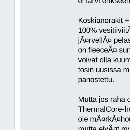
ei tarvi erikseen
Koskianorakit +
100% vesitiiviit
jÃ¤rvellÃ¤ pelas
on fleeceÃ¤ su
voivat olla ku
tosin uusissa m
panostettu.
Mutta jos raha o
ThermalCore-ho
ole mÃ¤rkÃ¤hou
mutta eivÃ¤t m