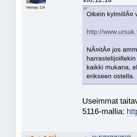
Viestejä: 124
Oikein kylmillÃ¤
http://www.ursuk.
NÃ¤itÃ¤ jos ammat
harrastelijoille
kaikki mukana, el
erikseen ostella.
Useimmat taita
5116-mallia:
ht
Vs: KUIVAPUKU(KO?)