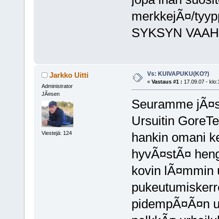
merkkejÃ¤/tyyp
SYKSYN VAAHT
Vs: KUIVAPUKU(KO?)
Jarkko Uitti
«
Vastaus #1 :
17.09.07 - klo:
Administrator
JÃ¤sen
Seuramme jÃ¤se
Ursuitin GoreTe
Viestejä: 124
hankin omani ke
hyvÃ¤stÃ¤ heng
kovin lÃ¤mmin 
pukeutumiskerro
pidempÃ¤Ã¤n uis