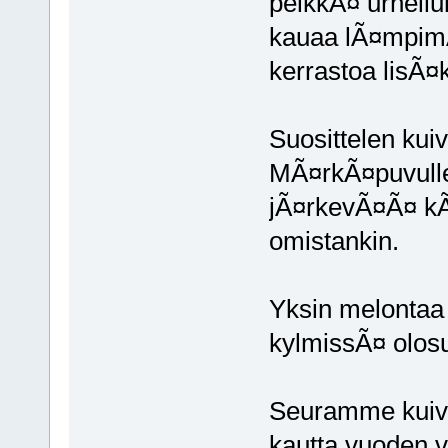
pelkkÃ¤ urheilu
kauaa lÃ¤mpimÃ
kerrastoa lisÃ¤k
Suosittelen kuiv
MÃ¤rkÃ¤puvulle
jÃ¤rkevÃ¤Ã¤ kÃ
omistankin.
Yksin melontaa
kylmissÃ¤ olosu
Seuramme kuivap
kautta vuoden va