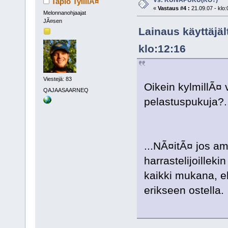
Tapio TyllilÃ¤
«
Vastaus #4 :
21.09.07 - klo:
Melonnanohjaajat
JÃ¤sen
Lainaus käyttäjäl
klo:12:16
Viestejä: 83
Oikein kylmillÃ¤
QAJAASAARNEQ
pelastuspukuja?..
...NÃ¤itÃ¤ jos am
harrastelijoille
kaikki mukana, el
erikseen ostella.