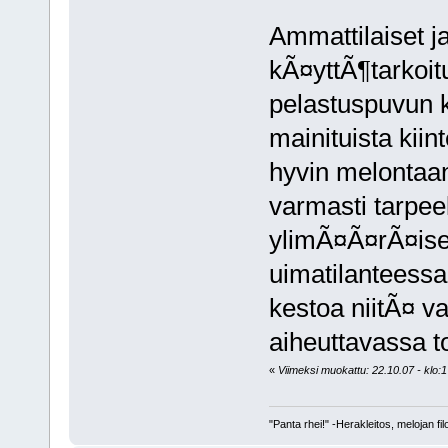
Ammattilaiset ja
kÃ¤yttÃ¶tarkoit
pelastuspuvun k
mainituista kiin
hyvin melontaan.
varmasti tarpeek
ylimÃ¤Ã¤rÃ¤isen
uimatilanteessa
kestoa niitÃ¤ v
aiheuttavassa t
«
Viimeksi muokattu: 22.10.07 - klo:17:
"Panta rhei!" -Herakleitos, melojan fil