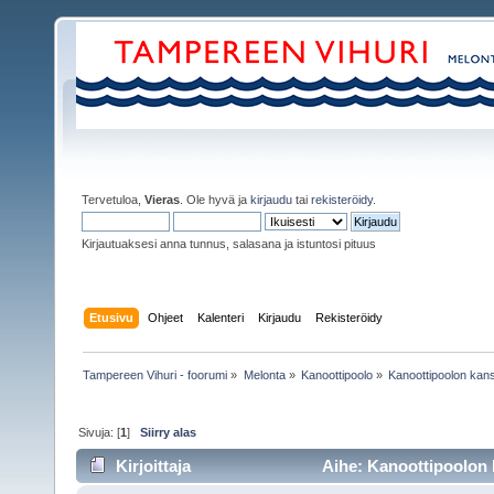
Tervetuloa,
Vieras
. Ole hyvä ja
kirjaudu
tai
rekisteröidy
.
Kirjautuaksesi anna tunnus, salasana ja istuntosi pituus
Etusivu
Ohjeet
Kalenteri
Kirjaudu
Rekisteröidy
Tampereen Vihuri - foorumi
»
Melonta
»
Kanoottipoolo
»
Kanoottipoolon kans
Sivuja: [
1
]
Siirry alas
Kirjoittaja
Aihe: Kanoottipoolon 