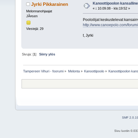
Kanoottipoolon kansallin
Jyrki Pikkarainen
«
:
10.09.08 - klo:19:52 »
Melonnanohjaajat
JÃ¤sen
Pooloilijat keskustelevat kansai
http://www.canoepolo.com/forum
Viestejä: 29
t, Jyrki
Sivuja: [
1
]
Siirry ylös
Tampereen Vihuri - foorumi
»
Melonta
»
Kanoottipoolo
»
Kanoottipoolon kans
SMF 2.0.1
Sivu luotiin 0.0