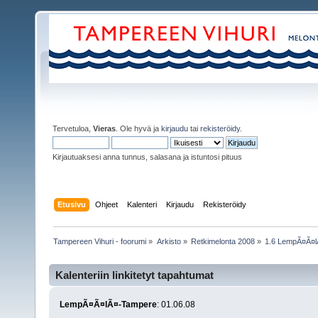
Tervetuloa,
Vieras
. Ole hyvä ja
kirjaudu
tai
rekisteröidy
.
Kirjautuaksesi anna tunnus, salasana ja istuntosi pituus
Etusivu
Ohjeet
Kalenteri
Kirjaudu
Rekisteröidy
Tampereen Vihuri - foorumi
»
Arkisto
»
Retkimelonta 2008
»
1.6 LempÃ¤Ã¤
Kalenteriin linkitetyt tapahtumat
LempÃ¤Ã¤lÃ¤-Tampere
: 01.06.08