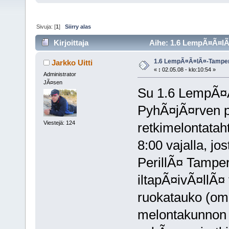
Sivuja: [
1
]
Siirry alas
Kirjoittaja
Aihe: 1.6 LempÃ¤Ã¤lÃ
1.6 LempÃ¤Ã¤lÃ¤-Tampe
Jarkko Uitti
«
:
02.05.08 - klo:10:54 »
Administrator
JÃ¤sen
Su 1.6 LempÃ¤Ã
PyhÃ¤jÃ¤rven 
Viestejä: 124
retkimelontatah
8:00 vajalla, j
PerillÃ¤ Tamper
iltapÃ¤ivÃ¤llÃ¤ 
ruokatauko (om
melontakunnon 