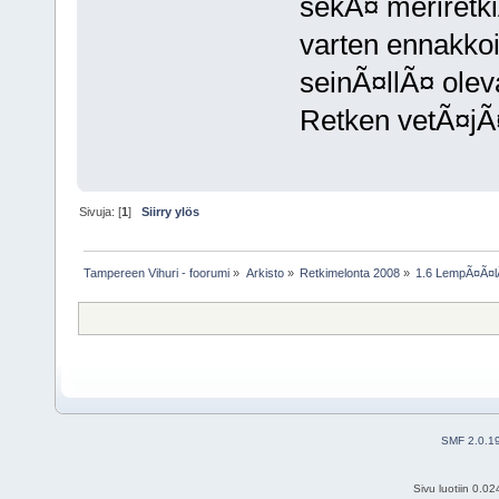
sekÃ¤ meriretki
varten ennakkoi
seinÃ¤llÃ¤ olev
Retken vetÃ¤jÃ¤
Sivuja: [
1
]
Siirry ylös
Tampereen Vihuri - foorumi
»
Arkisto
»
Retkimelonta 2008
»
1.6 LempÃ¤Ã¤
SMF 2.0.1
Sivu luotiin 0.0