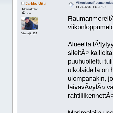
Viikonloppu Rauman edus
Jarkko Uitti
«
:
21.05.08 - klo:13:42 »
Administrator
JÃ¤sen
RaumanmereltÃ¤
viikonloppumel
Viestejä: 124
Alueelta lÃ¶ytyy
sileitÃ¤ kallio
puuhuollettu tul
ulkolaidalla on
ulompanakin, jos
laivavÃ¤ylÃ¤ va
rahtiliikennettÃ
Merimelojia us