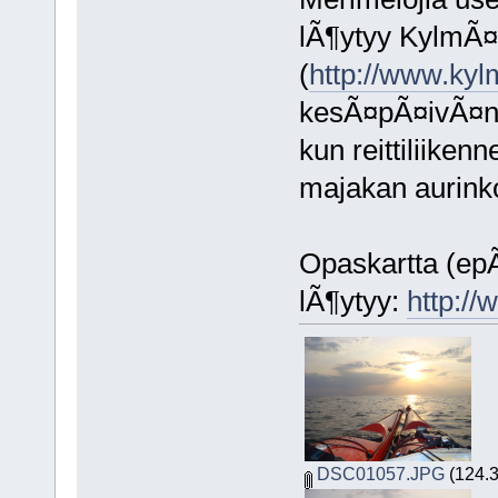
lÃ¶ytyy KylmÃ¤
(
http://www.kyl
kesÃ¤pÃ¤ivÃ¤nÃ
kun reittiliike
majakan aurinko
Opaskartta (ep
lÃ¶ytyy:
http://
DSC01057.JPG
(124.3