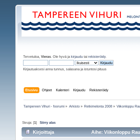
Tervetuloa,
Vieras
. Ole hyvä ja
kirjaudu
tai
rekisteröidy
.
Kirjautuaksesi anna tunnus, salasana ja istuntosi pituus
Etusivu
Ohjeet
Kalenteri
Kirjaudu
Rekisteröidy
Tampereen Vihuri - foorumi
»
Arkisto
»
Retkimelonta 2008
»
Viikonloppu Ra
Sivuja: [
1
]
Siirry alas
Kirjoittaja
Aihe: Viikonloppu Rau