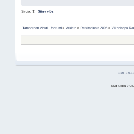
Sivuja: [
1
]
Siirry ylös
Tampereen Vihuri - foorumi
»
Arkisto
»
Retkimelonta 2008
»
Viikonloppu Ra
SMF 2.0.1
Sivu luotiin 0.0