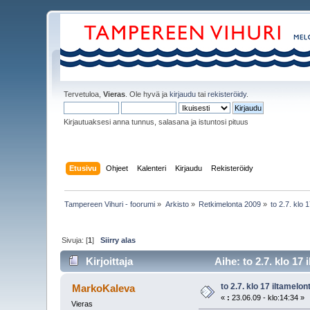
Tervetuloa,
Vieras
. Ole hyvä ja
kirjaudu
tai
rekisteröidy
.
Kirjautuaksesi anna tunnus, salasana ja istuntosi pituus
Etusivu
Ohjeet
Kalenteri
Kirjaudu
Rekisteröidy
Tampereen Vihuri - foorumi
»
Arkisto
»
Retkimelonta 2009
»
to 2.7. klo 
Sivuja: [
1
]
Siirry alas
Kirjoittaja
Aihe: to 2.7. klo 17
to 2.7. klo 17 iltamelon
MarkoKaleva
«
:
23.06.09 - klo:14:34 »
Vieras