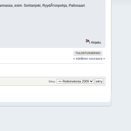
nnassa, esim. Sorilanjoki, RyydÃ½npohja, Pallosaari.
Kirjattu
TULOSTUSVERSIO
« edellinen
seuraava »
Siirry: