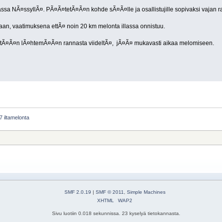
sa NÃ¤ssyllÃ¤. PÃ¤Ã¤tetÃ¤Ã¤n kohde sÃ¤Ã¤lle ja osallistujille sopivaksi vajan ra
an, vaatimuksena ettÃ¤ noin 20 km melonta illassa onnistuu.
yritÃ¤Ã¤n lÃ¤htemÃ¤Ã¤n rannasta viideltÃ¤, jÃ¤Ã¤ mukavasti aikaa melomiseen.
17 iltamelonta
SMF 2.0.19
|
SMF © 2011
,
Simple Machines
XHTML
WAP2
Sivu luotiin 0.018 sekunnissa. 23 kyselyä tietokannasta.