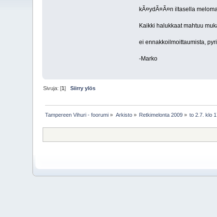
kÃ¤ydÃ¤Ã¤n iltasella melomas
Kaikki halukkaat mahtuu muka
ei ennakkoilmoittaumista, p
-Marko
Sivuja: [
1
]
Siirry ylös
Tampereen Vihuri - foorumi
»
Arkisto
»
Retkimelonta 2009
»
to 2.7. klo 