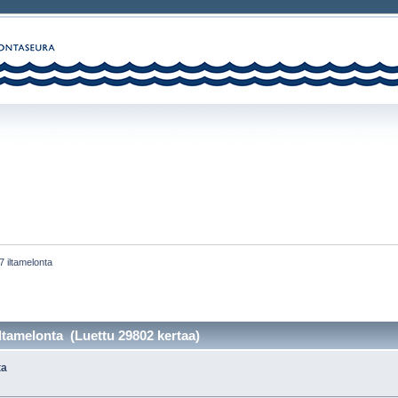
17 iltamelonta
 iltamelonta (Luettu 29802 kertaa)
ta