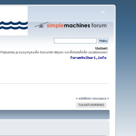
Uutiset:
Palautetta ja kysymyksiÃ¤ foorumiin liittyen voi lÃ¤hettÃ¤Ã¤ osoitteeseen:
« edellinen
seuraava »
TULOSTUSVERSIO