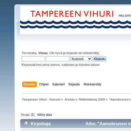
Tervetuloa,
Vieras
. Ole hyvä ja
kirjaudu
tai
rekisteröidy
.
Kirjautuaksesi anna tunnus, salasana ja istuntosi pituus
Etusivu
Ohjeet
Kalenteri
Kirjaudu
Rekisteröidy
Tampereen Vihuri - foorumi
»
Arkisto
»
Retkimelonta 2009
»
"Aamubrunssi me
Sivuja: [
1
]
Siirry alas
Kirjoittaja
Aihe: "Aamubrunssi mel