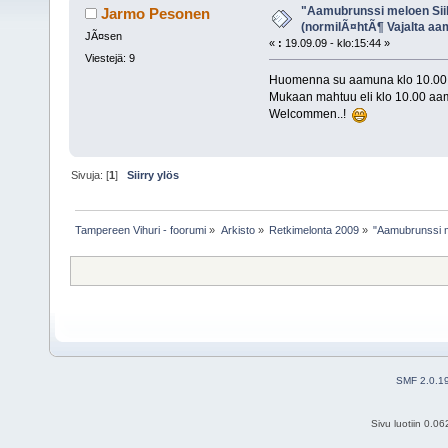
(Luettu 30027 kertaa)
"Aamubrunssi meloen Siili
Jarmo Pesonen
(normilÃ¤htÃ¶ Vajalta aam
JÃ¤sen
«
:
19.09.09 - klo:15:44 »
Viestejä: 9
Huomenna su aamuna klo 10.00 st
Mukaan mahtuu eli klo 10.00 aa
Welcommen..!
Sivuja: [
1
]
Siirry ylös
Tampereen Vihuri - foorumi
»
Arkisto
»
Retkimelonta 2009
»
"Aamubrunssi me
SMF 2.0.1
Sivu luotiin 0.0