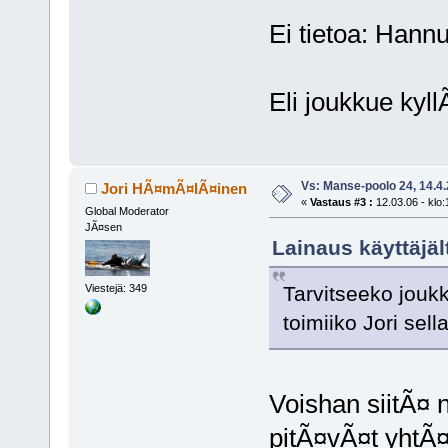
Ei tietoa: Hannu
Eli joukkue kyll
Vs: Manse-poolo 24, 14.4
Jori HÃ¤mÃ¤lÃ¤inen
«
Vastaus #3 :
12.03.06 - klo:
Global Moderator
JÃ¤sen
Lainaus käyttäjält
Tarvitseeko jouk
Viestejä: 349
toimiiko Jori sel
Voishan siitÃ¤ 
pitÃ¤vÃ¤t yhtÃ