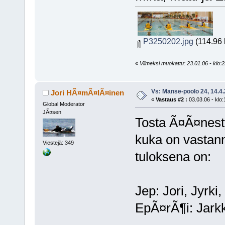
P3250202.jpg
(114.96 
«
Viimeksi muokattu: 23.01.06 - klo:2
Vs: Manse-poolo 24, 14.4
Jori HÃ¤mÃ¤lÃ¤inen
«
Vastaus #2 :
03.03.06 - klo:
Global Moderator
JÃ¤sen
Tosta Ã¤Ã¤nest
kuka on vastann
Viestejä: 349
tuloksena on:
Jep: Jori, Jyrki
EpÃ¤rÃ¶i: Jark