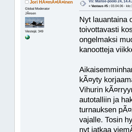
Vs: Manse-poolo 24, 14.4
Jori HÃ¤mÃ¤lÃ¤inen
«
Vastaus #5 :
03.04.06 - klo:
Global Moderator
JÃ¤sen
Nyt lauantaina o
toivottavasti k
Viestejä: 349
ongelmaksi muo
kanootteja viik
Aikaisemminhan 
kÃ¤yty korjaam
Vihurin kÃ¤rryy
autotalliin ja h
turnauksen pÃ¤Ã
vajalle. Tosin 
nyt jatkaa viemÃ