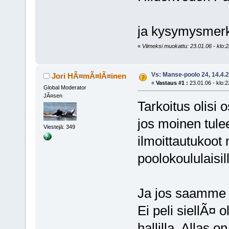
ja kysymysmerkk
«
Viimeksi muokattu: 23.01.06 - klo:2
Vs: Manse-poolo 24, 14.4.
Jori HÃ¤mÃ¤lÃ¤inen
«
Vastaus #1 :
23.01.06 - klo:2
Global Moderator
JÃ¤sen
Tarkoitus olisi 
jos moinen tulee
Viestejä: 349
ilmoittautukoot 
poolokoululaisil
Ja jos saamme
Ei peli siellÃ¤
hallilla. Allas 