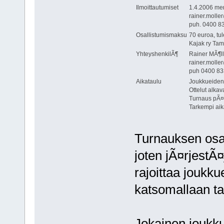
Ilmoittautumiset
1.4.2006 m
rainer.molle
puh. 0400 8
Osallistumismaksu
70 euroa, tu
Kajak ry Ta
YhteyshenkilÃ¶
Rainer MÃ¶ll
rainer.molle
puh 0400 83
Aikataulu
Joukkueiden 
Ottelut alkav
Turnaus pÃ¤
Tarkempi aik
Turnauksen osan
joten jÃ¤rjestÃ
rajoittaa jouk
katsomallaan ta
Jokainen joukku