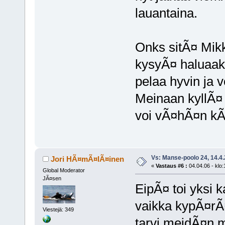
lauantaina.
Onks sitÃ¤ Mikk
kysyÃ¤ haluaako
pelaa hyvin ja v
Meinaan kyllÃ¤ 
voi vÃ¤hÃ¤n kÃ
Vs: Manse-poolo 24, 14.4
Jori HÃ¤mÃ¤lÃ¤inen
«
Vastaus #6 :
04.04.06 - klo:
Global Moderator
JÃ¤sen
EipÃ¤ toi yksi k
vaikka kypÃ¤rÃ¤
Viestejä: 349
tarvi meidÃ¤n m