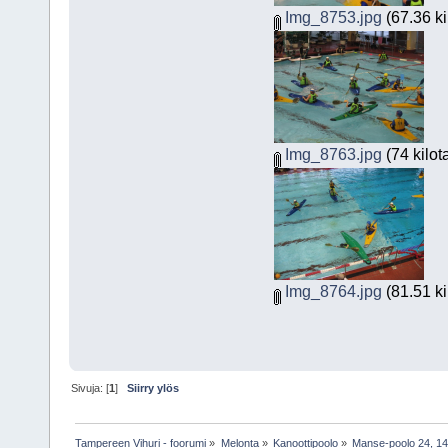
Img_8753.jpg
(67.36 ki
Img_8763.jpg
(74 kilot
Img_8764.jpg
(81.51 ki
Sivuja: [
1
]
Siirry ylös
Tampereen Vihuri - foorumi
»
Melonta
»
Kanoottipoolo
»
Manse-poolo 24, 14