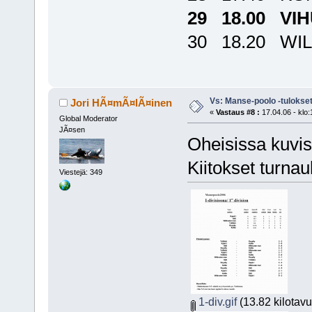
29 18.00 VI
30 18.20 WI
Vs: Manse-poolo -tulokset 
Jori HÃ¤mÃ¤lÃ¤inen
«
Vastaus #8 :
17.04.06 - klo:
Global Moderator
JÃ¤sen
Oheisissa kuviss
Kiitokset turnau
Viestejä: 349
1-div.gif
(13.82 kilotavu