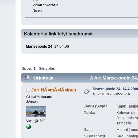
VielÃ¤ epÃ¤rÃ¶in
No en
Kalenteriin linkitetyt tapahtumat
Mansepoolo 24
: 14.04.06
Sivuja: [
1
]
Siirry alas
Kirjoittaja
Aihe: Manse-poolo 24, 
Manse-poolo 24, 14.4.200
Jori HÃ¤mÃ¤lÃ¤inen
«
:
23.01.06 - klo:22:23 »
Global Moderator
JÃ¤sen
JÃ¤rjestÃ¤jÃ¤
Kajak Tampe
Paikka
Kalevan uint
Joukahaisen
Viestejä: 349
Tampere
Sarja
Miehet ( muut
SÃ¤Ã¤nnÃ¶t
SKaL pooloj