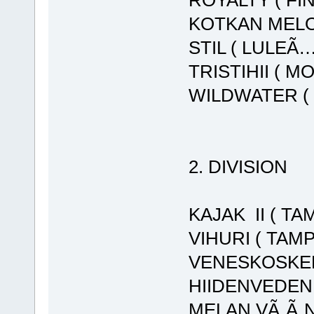
ROYALTY ( FI
KOTKAN MELOJ
STIL ( LULEÃ
TRISTIHII ( M
WILDWATER ( 
2. DIVISION
KAJAK II ( TA
VIHURI ( TAM
VENESKOSKEN
HIIDENVEDEN 
MELAN VÃ„Ã„NT