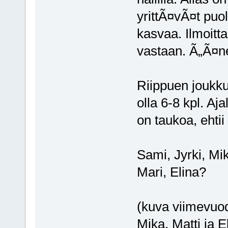
yrittÃ¤vÃ¤t pu
kasvaa. Ilmoitt
vastaan. Ã„Ã¤n
Riippuen joukk
olla 6-8 kpl. Aja
on taukoa, eht
Sami, Jyrki, Mi
Mari, Elina?
(kuva viimevuod
Mika, Matti ja E