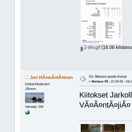
2-div.gif
(16.06 kilotavu
Vs: Manse-poolo kuvia
Jori HÃ¤mÃ¤lÃ¤inen
«
Vastaus #9 :
22.04.06 - klo:
Global Moderator
JÃ¤sen
Kiitokset Jarkol
VÃ¤Ã¤ntÃ¤jiÃ¤ 
Viestejä: 349