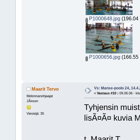
P1000648.jpg
(196.04 
P1000656.jpg
(166.55 
Vs: Manse-poolo 24, 14.4
Maarit Tervo
«
Vastaus #10 :
09.06.06 - klo
Melonnanohjaajat
JÃ¤sen
Tyhjensin muisti
Viestejä: 35
lisÃ¤Ã¤ kuvia 
t. Maarit T.