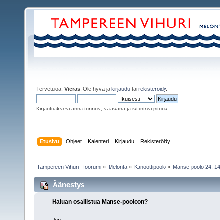
Tervetuloa,
Vieras
. Ole hyvä ja
kirjaudu
tai
rekisteröidy
.
Kirjautuaksesi anna tunnus, salasana ja istuntosi pituus
Etusivu
Ohjeet
Kalenteri
Kirjaudu
Rekisteröidy
Tampereen Vihuri - foorumi
»
Melonta
»
Kanoottipoolo
»
Manse-poolo 24, 14
Äänestys
Haluan osallistua Manse-pooloon?
Jep