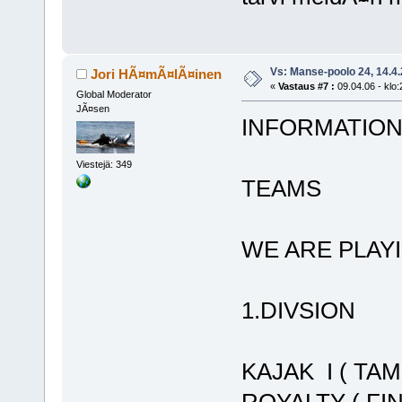
Vs: Manse-poolo 24, 14.4
Jori HÃ¤mÃ¤lÃ¤inen
«
Vastaus #7 :
09.04.06 - klo:
Global Moderator
JÃ¤sen
INFORMATIO
Viestejä: 349
TEAMS
WE ARE PLAYI
1.DIVSION
KAJAK I ( TA