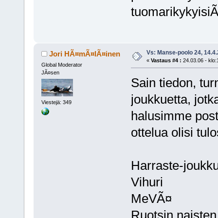
tuomarikykyisiÃ¤
Vs: Manse-poolo 24, 14.4
Jori HÃ¤mÃ¤lÃ¤inen
«
Vastaus #4 :
24.03.06 - klo:
Global Moderator
JÃ¤sen
Sain tiedon, tur
joukkuetta, jot
Viestejä: 349
halusimme posti
ottelua olisi tul
Harraste-joukku
Vihuri
MeVÃ¤
Ruotsin naiste