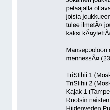
pelaajalla olta
joista joukkuee
tulee ilmetÃ¤ j
kaksi kÃ¤ytettÃ
Mansepooloon o
mennessÃ¤ (23
TriStihii 1 (Mos
TriStihii 2 (Mos
Kajak 1 (Tampe
Ruotsin naiste
Hiidenveden Pu