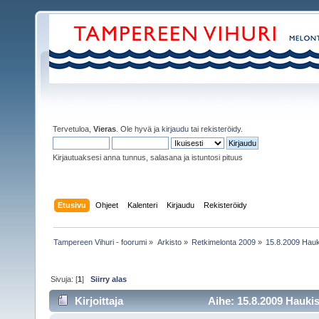
Tervetuloa,
Vieras
. Ole hyvä ja
kirjaudu
tai
rekisteröidy
.
Kirjautuaksesi anna tunnus, salasana ja istuntosi pituus
Etusivu
Ohjeet
Kalenteri
Kirjaudu
Rekisteröidy
Tampereen Vihuri - foorumi
»
Arkisto
»
Retkimelonta 2009
»
15.8.2009 Hauk
Sivuja: [
1
]
Siirry alas
Kirjoittaja
Aihe: 15.8.2009 Haukis