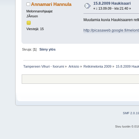
15.8.2009 Haukisaari
Annamari Hannula
«
:
13.09.09 - klo:21:40 »
Melonnanohjaajat
JÃ¤sen
Muutamia kuvia Haukisaaren retk
Viestejä: 15
http://picasaweb.google.fi/mel
Sivuja: [
1
]
Siirry ylös
Tampereen Vihuri - foorumi
»
Arkisto
»
Retkimelonta 2009
»
15.8.2009 Hauk
SMF 2.0.1
Sivu luotiin 0.0