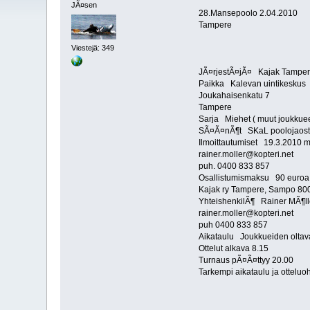
JÃ¤sen
28.Mansepoolo 2.04.2010
Tampere
Viestejä: 349
JÃ¤rjestÃ¤jÃ¤ Kajak Tampe
Paikka Kalevan uintikeskus
Joukahaisenkatu 7
Tampere
Sarja Miehet ( muut joukkueet
SÃ¤Ã¤nÃ¶t SKaL poolojaost
Ilmoittautumiset 19.3.2010
rainer.moller@kopteri.net
puh. 0400 833 857
Osallistumismaksu 90 euroa,
Kajak ry Tampere, Sampo 8
YhteishenkilÃ¶ Rainer MÃ¶ll
rainer.moller@kopteri.net
puh 0400 833 857
Aikataulu Joukkueiden oltava
Ottelut alkava 8.15
Turnaus pÃ¤Ã¤ttyy 20.00
Tarkempi aikataulu ja ottelu