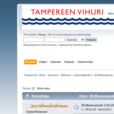
Tervetuloa,
Vieras
. Ole hyvä ja
kirjaudu
tai
rekisteröidy
.
Kirjautuaksesi anna tunnus, salasana ja istuntosi pituus
Etusivu
Ohjeet
Kalenteri
Kirjaudu
Rekisteröidy
Tampereen Vihuri - foorumi
»
Melonta
»
Kanoottipoolo
»
28.Mansepoolo 2
Sivuja: [
1
]
Siirry alas
Kirjoittaja
Aihe: 28.Mansepoolo
28.Mansepoolo 2.04.201
Jori HÃ¤mÃ¤lÃ¤inen
«
:
29.01.10 - klo:13:02 »
Global Moderator