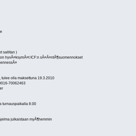
re
 sallitan )
on hyvÃ¤ksymÃ¤t ICF:n sÃ¤Ã¤ntÃ¶suomennokset
 mennessÃ¤
 tulee olla maksettuna 19.3.2010
00016-70062463
er
 turnauspaikalla 8.00
ohjelma julkaistaan myÃ¶hemmin