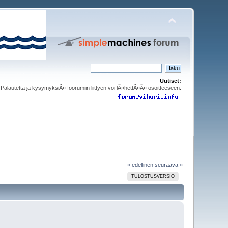
Uutiset:
Palautetta ja kysymyksiÃ¤ foorumiin liittyen voi lÃ¤hettÃ¤Ã¤ osoitteeseen:
« edellinen
seuraava »
TULOSTUSVERSIO