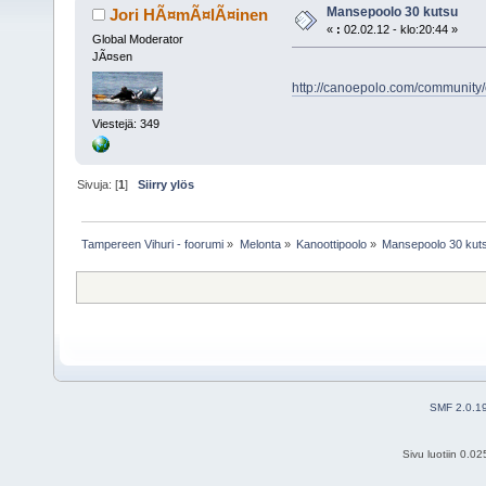
Mansepoolo 30 kutsu
Jori HÃ¤mÃ¤lÃ¤inen
«
:
02.02.12 - klo:20:44 »
Global Moderator
JÃ¤sen
http://canoepolo.com/community
Viestejä: 349
Sivuja: [
1
]
Siirry ylös
Tampereen Vihuri - foorumi
»
Melonta
»
Kanoottipoolo
»
Mansepoolo 30 kut
SMF 2.0.1
Sivu luotiin 0.0