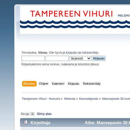
Tervetuloa,
Vieras
. Ole hyvä ja
kirjaudu
tai
rekisteröidy
.
Kirjautuaksesi anna tunnus, salasana ja istuntosi pituus
Etusivu
Ohjeet
Kalenteri
Kirjaudu
Rekisteröidy
Tampereen Vihuri - foorumi
»
Melonta
»
Kanoottipoolo
»
Mansepoolo 30 kut
Sivuja: [
1
]
Siirry alas
Kirjoittaja
Aihe: Mansepoolo 30 k