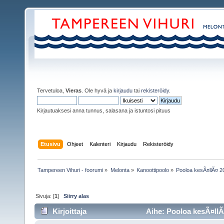
Tervetuloa,
Vieras
. Ole hyvä ja
kirjaudu
tai
rekisteröidy
.
Kirjautuaksesi anna tunnus, salasana ja istuntosi pituus
Etusivu
Ohjeet
Kalenteri
Kirjaudu
Rekisteröidy
Tampereen Vihuri - foorumi
»
Melonta
»
Kanoottipoolo
»
Pooloa kesÃ¤llÃ¤ 2
Sivuja: [
1
]
Siirry alas
Kirjoittaja
Aihe: Pooloa kesÃ¤llÃ