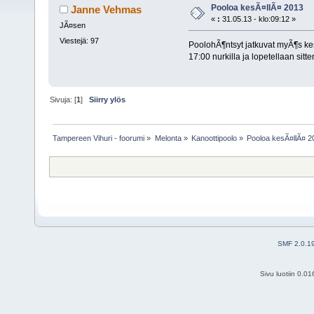
Pooloa kesÃ¤llÃ¤ 2013
Janne Vehmas
«
:
31.05.13 - klo:09:12 »
JÃ¤sen
Viestejä: 97
PoolohÃ¶ntsyt jatkuvat myÃ¶s kes
17:00 nurkilla ja lopetellaan sit
Sivuja: [
1
]
Siirry ylös
Tampereen Vihuri - foorumi
»
Melonta
»
Kanoottipoolo
»
Pooloa kesÃ¤llÃ¤ 2
SMF 2.0.1
Sivu luotiin 0.0