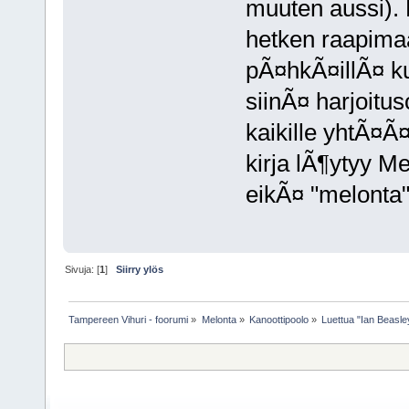
muuten aussi).
hetken raapima
pÃ¤hkÃ¤illÃ¤ ku
siinÃ¤ harjoitu
kaikille yhtÃ¤Ã¤
kirja lÃ¶ytyy Me
eikÃ¤ "melonta",
Sivuja: [
1
]
Siirry ylös
Tampereen Vihuri - foorumi
»
Melonta
»
Kanoottipoolo
»
Luettua "Ian Beasley