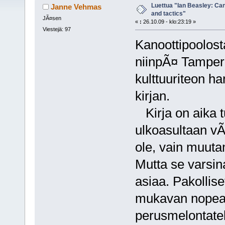
Luettua "Ian Beasley: Can
Janne Vehmas
and tactics"
JÃ¤sen
«
:
26.10.09 - klo:23:19 »
Viestejä: 97
Kanoottipoolosta 
niinpÃ¤ Tamper
kulttuuriteon h
kirjan.
Kirja on aika tu
ulkoasultaan vÃ
ole, vain muuta
Mutta se varsina
asiaa. Pakollis
mukavan nopeas
perusmelontatek