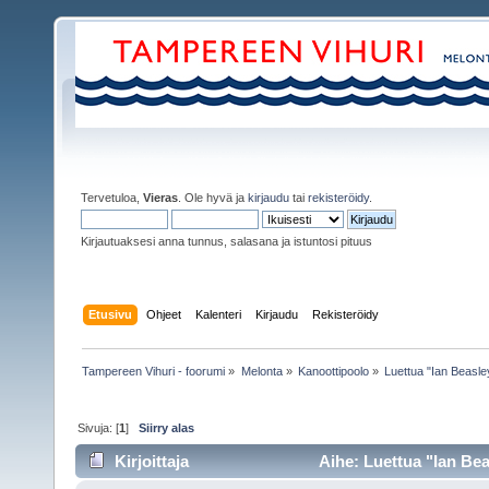
Tervetuloa,
Vieras
. Ole hyvä ja
kirjaudu
tai
rekisteröidy
.
Kirjautuaksesi anna tunnus, salasana ja istuntosi pituus
Etusivu
Ohjeet
Kalenteri
Kirjaudu
Rekisteröidy
Tampereen Vihuri - foorumi
»
Melonta
»
Kanoottipoolo
»
Luettua "Ian Beasley
Sivuja: [
1
]
Siirry alas
Kirjoittaja
Aihe: Luettua "Ian Bea