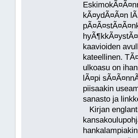
EskimokÃ¤Ã¤nnÃ¶
kÃ¤ydÃ¤Ã¤n lÃ¤p
pÃ¤Ã¤stÃ¤Ã¤nkin
hyÃ¶kkÃ¤ystÃ¤ j
kaavioiden avull
kateellinen. T
ulkoasu on iha
lÃ¤pi sÃ¤Ã¤nnÃ¶t
piisaakin useam
sanasto ja linkk
Kirjan englanti
kansakoulupohja
hankalampiakin 